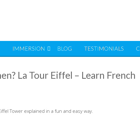
S
IMMERSION
BLOG
TESTIMONIALS
C
n? La Tour Eiffel – Learn French
ffel Tower explained in a fun and easy way.