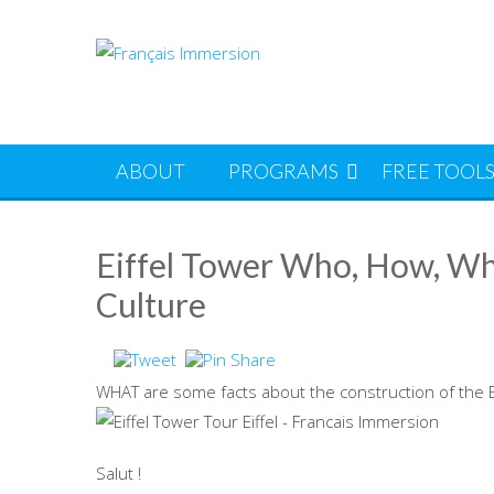
Skip
to
content
ABOUT
PROGRAMS
FREE TOOL
Eiffel Tower Who, How, Whe
Culture
WHAT are some facts about the construction of the Ei
Salut !