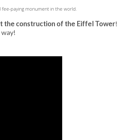
ted fee-paying monument in the world.
 the construction of the Eiffel Tower
!
y way!