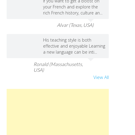
If you want to get a boost on
your French and explore the
rich French history, culture an...
Alvar (Texas, USA)
His teaching style is both
effective and enjoyable Learning
a new language can be inti...
Ronald (Massachusetts,
USA)
View All