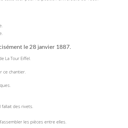
e.
e.
isément le 28 janvier 1887.
e La Tour Eiffel.
ur ce chantier.
iques.
allait des rivets.
d’assembler les pièces entre elles.