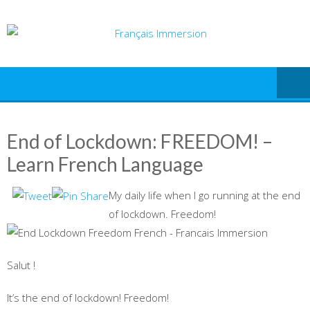
Skip
to
content
End of Lockdown: FREEDOM! –
Learn French Language
My daily life when I go running at the end
of lockdown. Freedom!
Salut !
It’s the end of lockdown! Freedom!