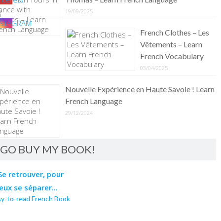
19/09/2025
French Clothes – Les
Vêtements – Learn
French Vocabulary
03/04/2025
Nouvelle Expérience en Haute Savoie ! Learn
French Language
29/12/2024
GO BUY MY BOOK!
sy-to-read French Book