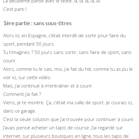
La deuxième partie avec le texte, là, là, là, là, là.
C’est parti !
1ère partie : sans sous-titres
Alors ici, en Espagne, c’était interdit de sortir pour faire du
sport, pendant 50 jours.
Tu t’imagines ? 50 jours sans sortir, sans faire de sport, sans
courir.
Alors, comme tu le sais, moi, j’ai fait du hiit, comme tu as pu le
voir ici, sur cette vidéo.
Mais, j’ai continué à m’entraîner et à courir.
Comment j’ai fait ?
Viens, je te montre. Ça, c’était ma salle de sport. Je courais ici,
dans ce garage.
C’est la seule solution que j’ai trouvée pour continuer à courir.
J’avais pensé acheter un tapis de course. J’ai regardé sur
internet, sur plusieurs boutiques en ligne, tous les tapis de