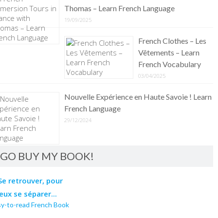
Thomas – Learn French Language
19/09/2025
French Clothes – Les
Vêtements – Learn
French Vocabulary
03/04/2025
Nouvelle Expérience en Haute Savoie ! Learn
French Language
29/12/2024
GO BUY MY BOOK!
sy-to-read French Book