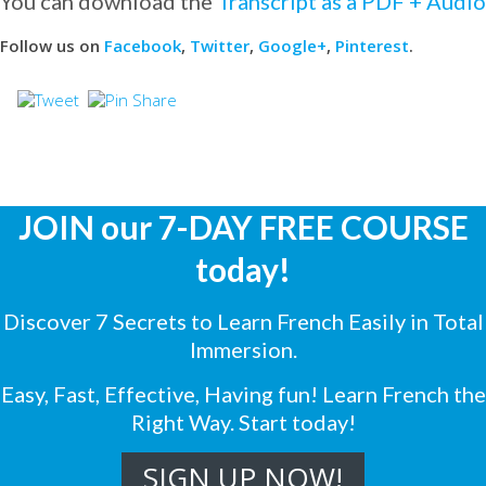
You can download the
Transcript as a PDF + Aud
Follow us on
Facebook
,
Twitter
,
Google+
,
Pinterest
.
JOIN our 7-DAY FREE COURSE
today!
Discover 7 Secrets to Learn French Easily in Total
Immersion.
Easy, Fast, Effective, Having fun! Learn French the
Right Way. Start today!