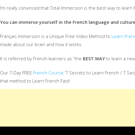
I’m really convinced that Total Immersion is the best way to learn
You can immerse yourself in the French language and cultu
Français Immersion is a Unique Free Video Method to
Learn Fren
made about our brain and how it works.
It is referred by French learners as “the
BEST WAY
to learn a new
Our 7-Day FREE
French Course
‘7 Secrets to Learn French / 7 Secr
that method to Learn French Fast!
Today, I explain how to learn French on your o
language at home!
Learn French language, imm
Enjoy watching the video!