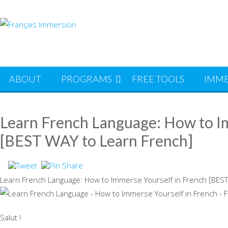
Skip
to
content
ABOUT
PROGRAMS
FREE TOOLS
IMME
Learn French Language: How to I
[BEST WAY to Learn French]
Learn French Language: How to Immerse Yourself in French [BEST
Salut !