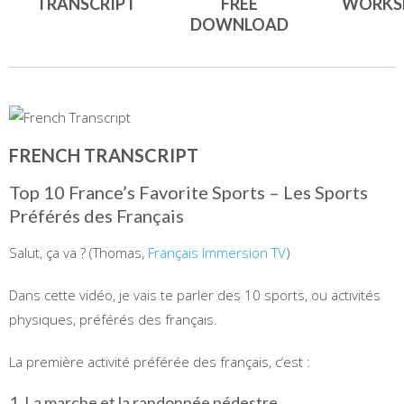
TRANSCRIPT
FREE
WORKS
DOWNLOAD
FRENCH TRANSCRIPT
Top 10 France’s Favorite Sports – Les Sports
Préférés des Français
Salut, ça va ? (Thomas,
Français Immersion TV
)
Dans cette vidéo, je vais te parler des 10 sports, ou activités
physiques, préférés des français.
La première activité préférée des français, c’est :
1. La marche et la randonnée pédestre