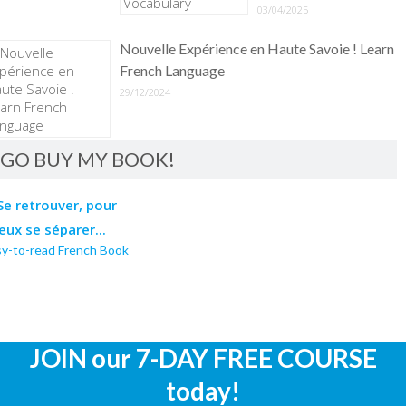
03/04/2025
Nouvelle Expérience en Haute Savoie ! Learn
French Language
29/12/2024
GO BUY MY BOOK!
sy-to-read French Book
JOIN our 7-DAY FREE COURSE
today!