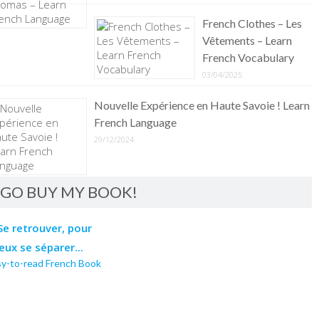
French Clothes – Les
Vêtements – Learn
French Vocabulary
03/04/2025
Nouvelle Expérience en Haute Savoie ! Learn
French Language
29/12/2024
GO BUY MY BOOK!
sy-to-read French Book