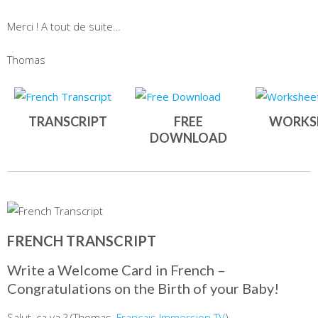
Merci ! A tout de suite…
Thomas
TRANSCRIPT
FREE
WORKS
DOWNLOAD
FRENCH TRANSCRIPT
Write a Welcome Card in French –
Congratulations on the Birth of your Baby!
Salut, ça va ? (Thomas,
Français Immersion TV
).