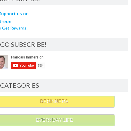
u Get Rewards!
GO SUBSCRIBE!
CATEGORIES
BEGINNERS
EVERYDAY LIFE