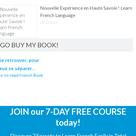
Nouvelle Expérience en Haute Savoie ! Learn
French Language
29/12/2024
GO BUY MY BOOK!
sy-to-read French Book
JOIN our 7-DAY FREE COURSE
today!
Discover 7 Secrets to Learn French Easily in Total