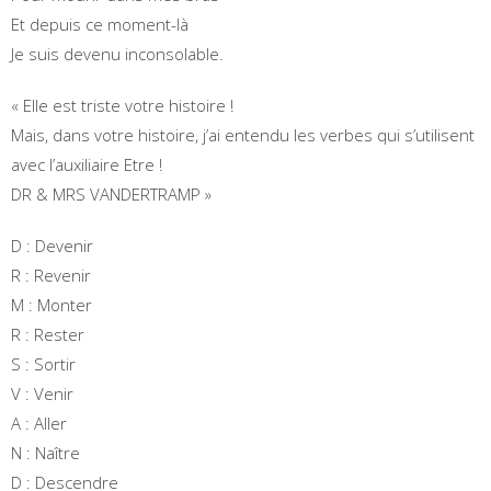
Et depuis ce moment-là
Je suis devenu inconsolable.
« Elle est triste votre histoire !
Mais, dans votre histoire, j’ai entendu les verbes qui s’utilisent
avec l’auxiliaire Etre !
DR & MRS VANDERTRAMP »
D : Devenir
R : Revenir
M : Monter
R : Rester
S : Sortir
V : Venir
A : Aller
N : Naître
D : Descendre