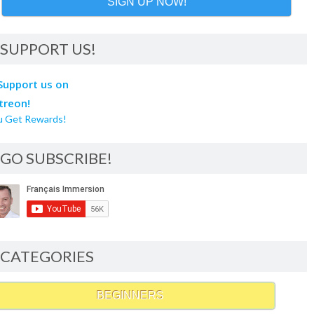
SIGN UP NOW!
SUPPORT US!
u Get Rewards!
GO SUBSCRIBE!
CATEGORIES
BEGINNERS