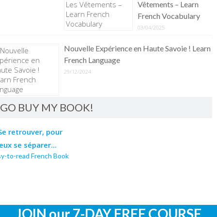
Vêtements – Learn
French Vocabulary
03/04/2025
Nouvelle Expérience en Haute Savoie ! Learn
French Language
29/12/2024
GO BUY MY BOOK!
sy-to-read French Book
JOIN our 7-DAY FREE COURSE