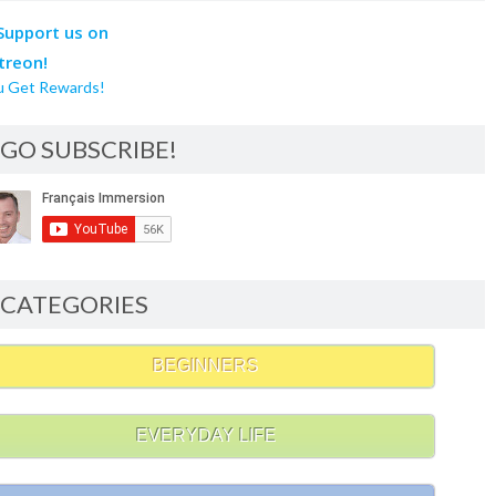
u Get Rewards!
GO SUBSCRIBE!
CATEGORIES
BEGINNERS
EVERYDAY LIFE