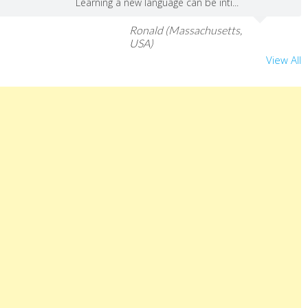
Learning a new language can be inti...
Ronald (Massachusetts,
USA)
View All