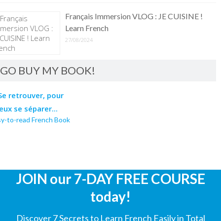
Français Immersion VLOG : JE CUISINE !
Learn French
27/08/2024
GO BUY MY BOOK!
sy-to-read French Book
JOIN our 7-DAY FREE COURSE
today!
Discover 7 Secrets to Learn French Easily in Total