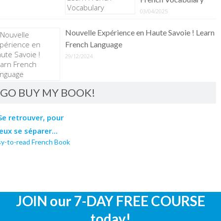
03/04/2025
Nouvelle Expérience en Haute Savoie ! Learn
French Language
29/12/2024
GO BUY MY BOOK!
sy-to-read French Book
JOIN our 7-DAY FREE COURSE
today!