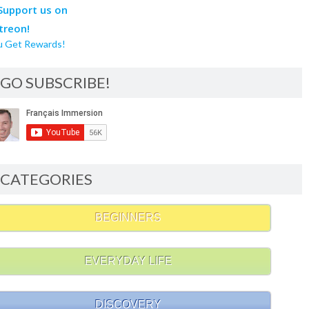
u Get Rewards!
GO SUBSCRIBE!
CATEGORIES
BEGINNERS
EVERYDAY LIFE
DISCOVERY