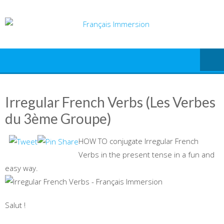
Skip
to
content
Irregular French Verbs (Les Verbes
du 3ème Groupe)
HOW TO conjugate Irregular French
Verbs in the present tense in a fun and
easy way.
Salut !