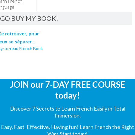
GO BUY MY BOOK!
sy-to-read French Book
JOIN our 7-DAY FREE COURSE
today!
Discover 7 Secrets to Learn French Easily in Total
Immersion.
Easy, Fast, Effective, Having fun! Learn French the Right
Way. Start today!