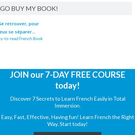
GO BUY MY BOOK!
sy-to-read French Book
JOIN our 7-DAY FREE COURSE
today!
Discover 7 Secrets to Learn French Easily in Total
Immersion.
Easy, Fast, Effective, Having fun! Learn French the Right
Way. Start today!