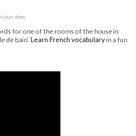
n-Louis does.
ords for one of the rooms of the house in
e de bain’.
Learn French vocabulary
in a fun