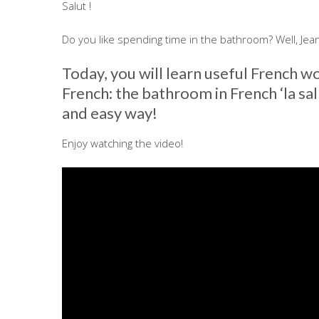
Salut !
Do you like spending time in the bathroom? Well, Jea
Today, you will learn useful French w
French: the bathroom in French ‘la sall
and easy way!
Enjoy watching the video!