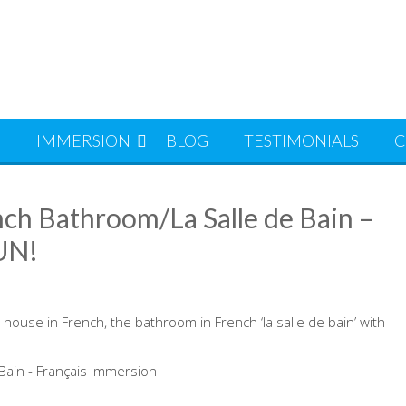
S
IMMERSION
BLOG
TESTIMONIALS
C
ch Bathroom/La Salle de Bain –
FUN!
house in French, the bathroom in French ‘la salle de bain’ with