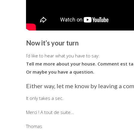
Now it’s your turn
I’d like to hear what you have to say:
Tell me more about your house. Comment est ta s
Or maybe you have a question.
Either way, let me know by leaving a c
It only takes a sec.
Merci ! A tout de suite…
Thomas