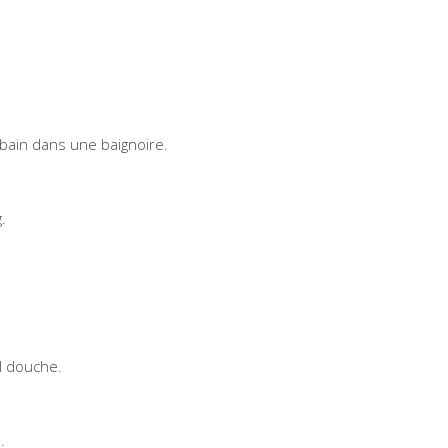
 bain dans une baignoire.
.
el douche.
.