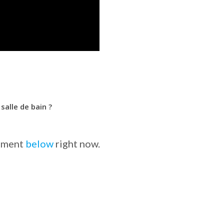
alle de bain ?
omment
below
right now.