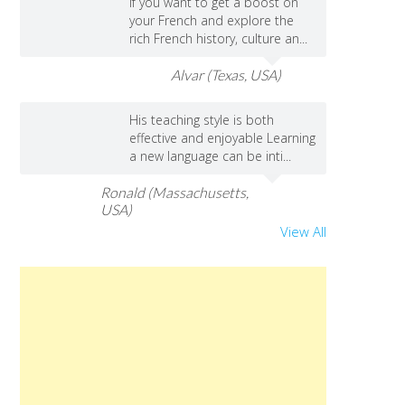
If you want to get a boost on
your French and explore the
rich French history, culture an...
Alvar (Texas, USA)
His teaching style is both
effective and enjoyable Learning
a new language can be inti...
Ronald (Massachusetts,
USA)
View All