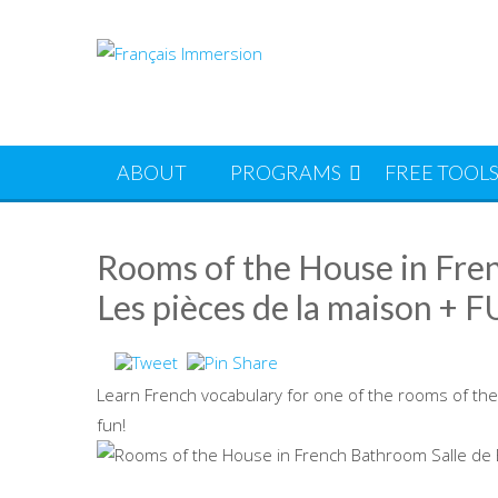
Skip
to
content
ABOUT
PROGRAMS
FREE TOOL
Rooms of the House in Fren
Les pièces de la maison + 
Learn French vocabulary for one of the rooms of the 
fun!